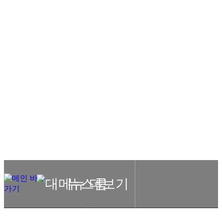
NEWS
ROOM
PROMINENT INITIATOR OF
MASK SOLUTIONS
HOME
뉴스룸
뉴스룸
뉴스룸