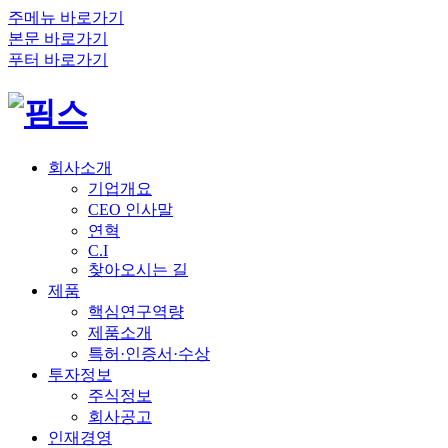
주메뉴 바로가기
본문 바로가기
푸터 바로가기
회사소개
기업개요
CEO 인사말
연혁
C.I
찾아오시는 길
제품
핵심연구역량
제품소개
특허·인증서·수상
투자정보
주식정보
회사공고
인재경영