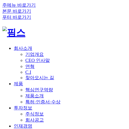
주메뉴 바로가기
본문 바로가기
푸터 바로가기
회사소개
기업개요
CEO 인사말
연혁
C.I
찾아오시는 길
제품
핵심연구역량
제품소개
특허·인증서·수상
투자정보
주식정보
회사공고
인재경영